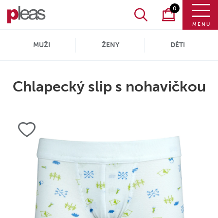
0
MENU
MUŽI
ŽENY
DĚTI
Chlapecký slip s nohavičkou