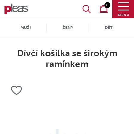
0
MENU
MUŽI
ŽENY
DĚTI
Dívčí košilka se širokým
ramínkem