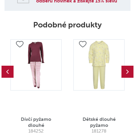
odběru novinek a získejte 15% slevu
Podobné produkty
Dívčí pyžamo
Dětské dlouhé
dlouhé
pyžamo
184252
181278