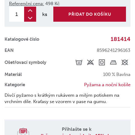
Referenční cena:
498 Kč
ks
PŘIDAT DO KOŠÍKU
181414
Katalogové číslo
EAN
8596241296163
Ošetřovací symboly
Materiál
100 % Bavlna
Kategorie
Pyžama a noční košile
Dívčí pyžamo s krátkým rukávem a milým potiskem na
vrchním díle. Kraťasy se vzorem v pase na gumu.
Přihlašte se k