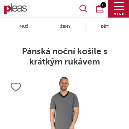
0
MENU
MUŽI
ŽENY
DĚTI
Pánská noční košile s
krátkým rukávem