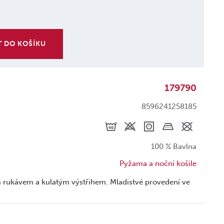
T DO KOŠÍKU
179790
8596241258185
100 % Bavlna
Pyžama a noční košile
rukávem a kulatým výstřihem. Mladistvé provedení ve