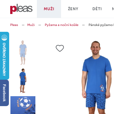
MUŽI
ŽENY
DĚTI
Pleas
—
Muži
—
Pyžama a noční košile
—
Pánské pyžamo 
Facebook