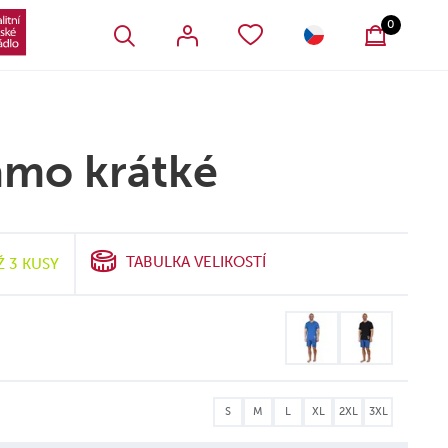
VŠECHNY OBLÍBENÉ PRODUKTY
SLOVENSKO
0
amo krátké
TABULKA VELIKOSTÍ
Ž 3 KUSY
S
M
L
XL
2XL
3XL