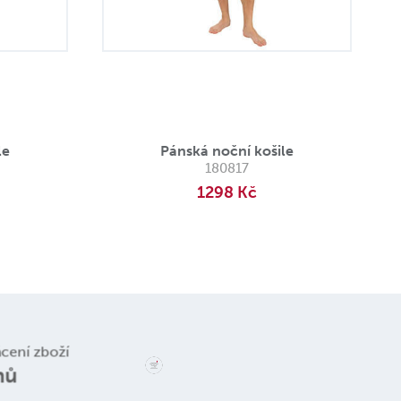
le
Pánská noční košile
180817
1298 Kč
Reklamace a
ácení zboží
vrácení zboží
nů