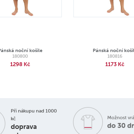
Pánská noční košile
Pánská noční koši
180800
180816
1298 Kč
1173 Kč
Při nákupu nad 1000
Možnost vr
kč
do 30 d
doprava