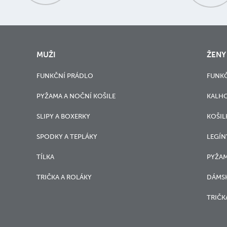
MUŽI
ŽENY
FUNKČNÍ PRÁDLO
FUNKČ
PYŽAMA A NOČNÍ KOŠILE
KALH
SLIPY A BOXERKY
KOŠIL
SPODKY A TEPLÁKY
LEGÍN
TÍLKA
PYŽAM
TRIČKA A ROLÁKY
DÁMSK
TRIČK