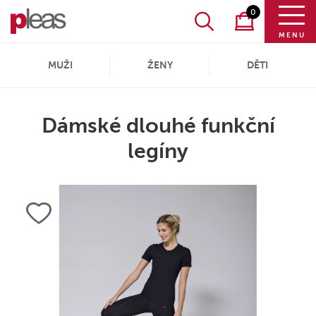
0
MENU
MUŽI
ŽENY
DĚTI
Dámské dlouhé funkční
legíny