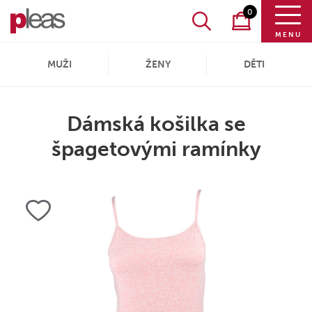
0
MENU
MUŽI
ŽENY
DĚTI
Dámská košilka se
špagetovými ramínky