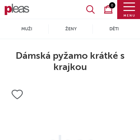
0
MENU
MUŽI
ŽENY
DĚTI
Dámská pyžamo krátké s
krajkou