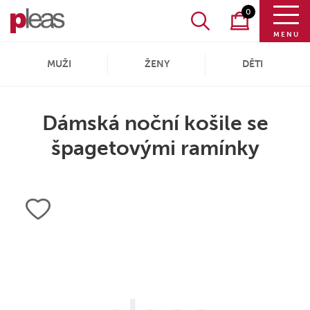
0
MENU
MUŽI
ŽENY
DĚTI
Dámská noční košile se
špagetovými ramínky