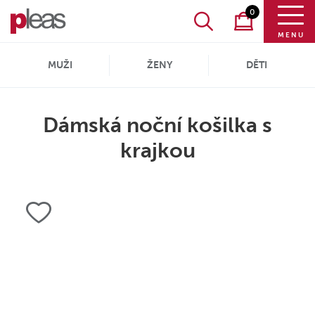
0
MENU
MUŽI
ŽENY
DĚTI
Dámská noční košilka s
krajkou