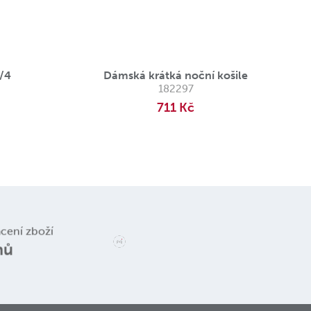
3/4
Dámská krátká noční košile
182297
711 Kč
Reklamace a
ácení zboží
vrácení zboží
nů