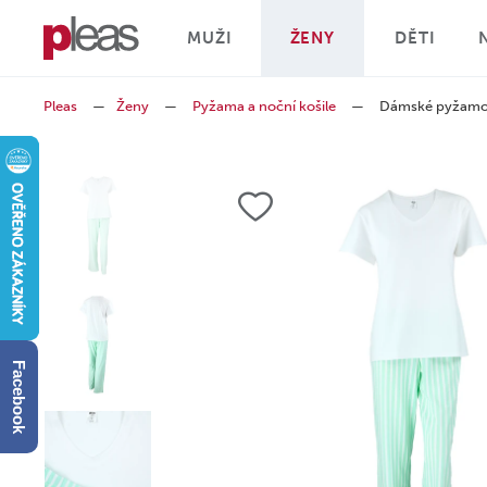
MUŽI
ŽENY
DĚTI
Pleas
—
Ženy
—
Pyžama a noční košile
—
Dámské pyžam
Facebook