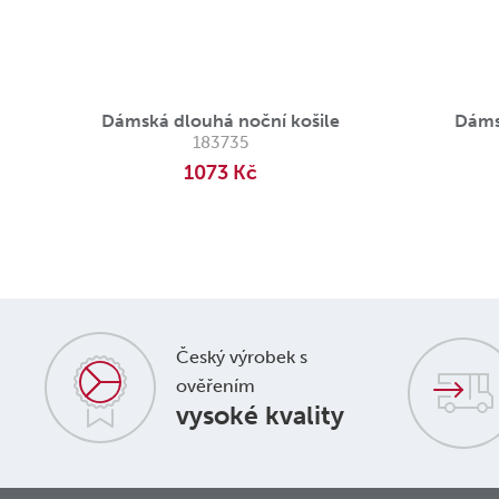
Dámská dlouhá noční košile
Dáms
183735
1073 Kč
Český výrobek s
ověřením
vysoké kvality