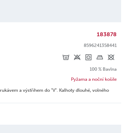
183878
8596241358441
100 % Bavlna
Pyžama a noční košile
ukávem a výstřihem do "V". Kalhoty dlouhé, volného