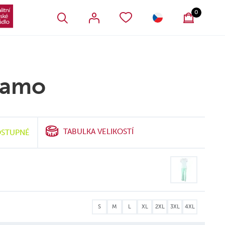
VŠECHNY OBLÍBENÉ PRODUKTY
SLOVENSKO
0
žamo
TABULKA VELIKOSTÍ
STUPNÉ
S
M
L
XL
2XL
3XL
4XL