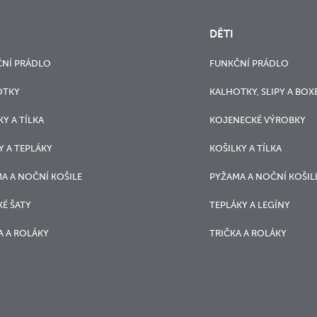
DĚTI
NÍ PRÁDLO
FUNKČNÍ PRÁDLO
OTKY
KALHOTKY, SLIPY A BOX
KY A TÍLKA
KOJENECKÉ VÝROBKY
Y A TEPLÁKY
KOŠILKY A TÍLKA
A A NOČNÍ KOŠILE
PYŽAMA A NOČNÍ KOŠIL
É ŠATY
TEPLÁKY A LEGÍNY
A A ROLÁKY
TRIČKA A ROLÁKY