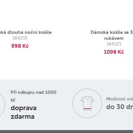
ká dlouhá noční košile
Dámská košile se 
184255
rukávem
184123
998 Kč
1098 Kč
Při nákupu nad 1000
Možnost vr
kč
do 30 d
doprava
zdarma