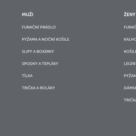
MUŽI
ŽENY
FUNKČNÍ PRÁDLO
FUNKČ
PYŽAMA A NOČNÍ KOŠILE
KALH
SLIPY A BOXERKY
KOŠIL
SPODKY A TEPLÁKY
LEGÍN
TÍLKA
PYŽAM
TRIČKA A ROLÁKY
DÁMSK
TRIČK