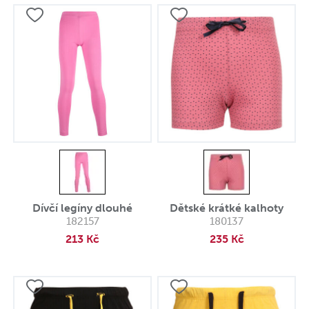
Dívčí legíny dlouhé
Dětské krátké kalhoty
182157
180137
213 Kč
235 Kč