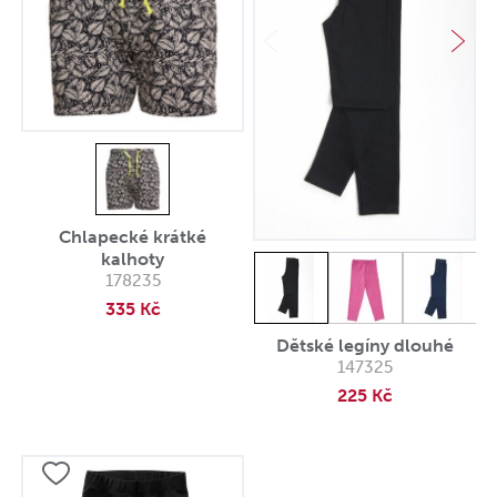
Chlapecké krátké
kalhoty
178235
335 Kč
Dětské legíny dlouhé
147325
225 Kč