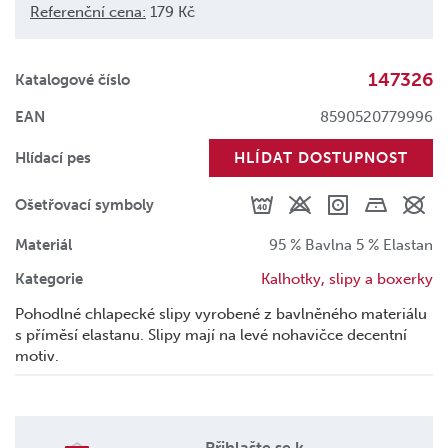
Referenční cena:
179 Kč
147326
Katalogové číslo
EAN
8590520779996
Hlídací pes
HLÍDAT DOSTUPNOST
Ošetřovací symboly
Materiál
95 % Bavlna 5 % Elastan
Kategorie
Kalhotky, slipy a boxerky
Pohodlné chlapecké slipy vyrobené z bavlněného materiálu
s příměsí elastanu. Slipy mají na levé nohavičce decentní
motiv.
Přihlašte se k