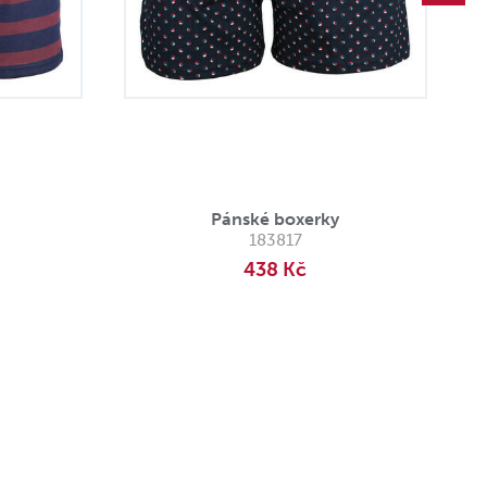
Pánské boxerky
183817
438 Kč