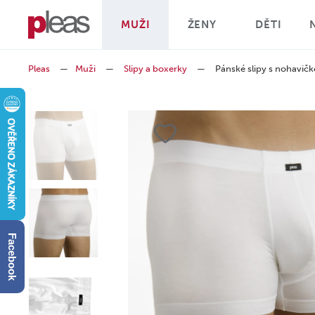
MUŽI
ŽENY
DĚTI
Pleas
—
Muži
—
Slipy a boxerky
—
Pánské slipy s nohavi
Facebook