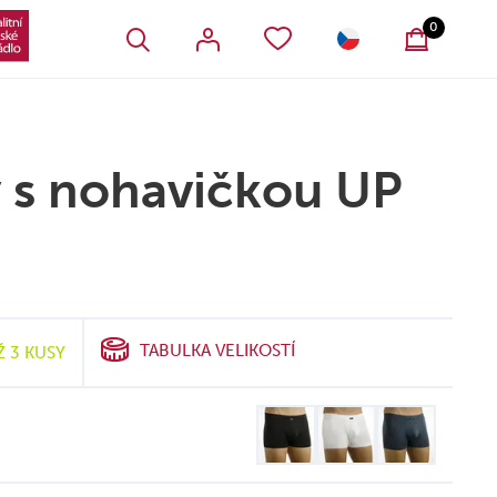
VŠECHNY OBLÍBENÉ PRODUKTY
SLOVENSKO
0
y s nohavičkou UP
TABULKA VELIKOSTÍ
Ž 3 KUSY