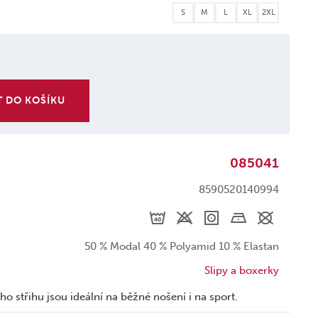
S
M
L
XL
2XL
T DO KOŠÍKU
085041
8590520140994
50 % Modal 40 % Polyamid 10 % Elastan
Slipy a boxerky
 střihu jsou ideální na běžné nošení i na sport.