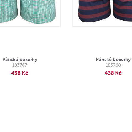
Pánské boxerky
Pánské boxerky
183767
183768
438 Kč
438 Kč