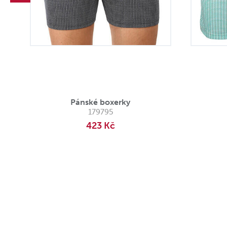
Pánské boxerky
179795
423 Kč