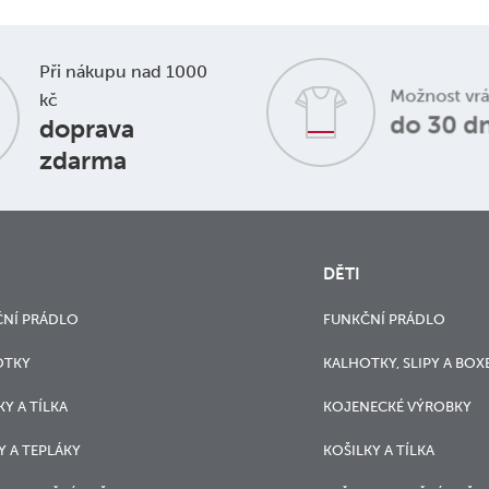
Při nákupu nad 1000
Možnost vr
kč
do 30 d
doprava
zdarma
DĚTI
NÍ PRÁDLO
FUNKČNÍ PRÁDLO
OTKY
KALHOTKY, SLIPY A BOX
KY A TÍLKA
KOJENECKÉ VÝROBKY
Y A TEPLÁKY
KOŠILKY A TÍLKA