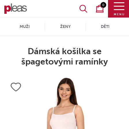
0
MENU
MUŽI
ŽENY
DĚTI
Dámská košilka se
špagetovými ramínky