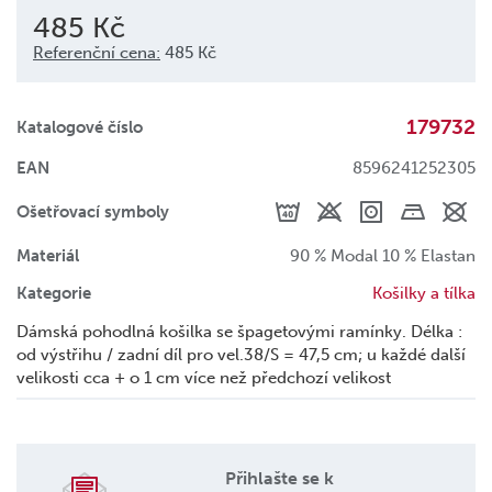
485 Kč
Referenční cena:
485 Kč
179732
Katalogové číslo
EAN
8596241252305
Ošetřovací symboly
Materiál
90 % Modal 10 % Elastan
Kategorie
Košilky a tílka
Dámská pohodlná košilka se špagetovými ramínky. Délka :
od výstřihu / zadní díl pro vel.38/S = 47,5 cm; u každé další
velikosti cca + o 1 cm více než předchozí velikost
Přihlašte se k