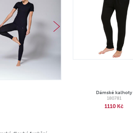
Dámské kalhoty
180781
1110 Kč