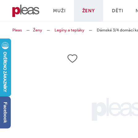
MUŽI
ŽENY
DĚTI
Pleas
—
Ženy
—
Legíny a tepláky
—
Dámské 3/4 domácí k
Facebook