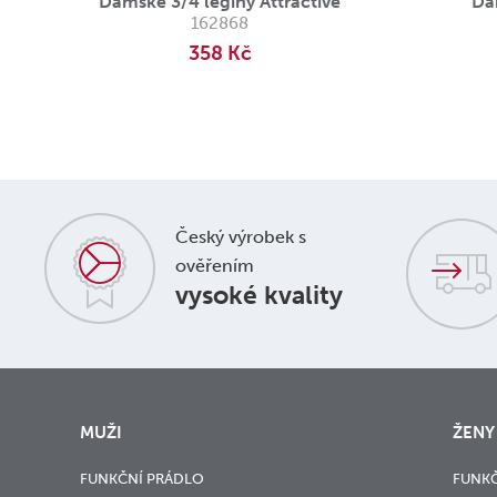
Dámské 3/4 legíny Attractive
Dá
162868
358 Kč
Český výrobek s
ověřením
vysoké kvality
MUŽI
ŽENY
FUNKČNÍ PRÁDLO
FUNKČ