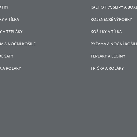
OTKY
KALHOTKY, SLIPY A BOX
KY A TÍLKA
KOJENECKÉ VÝROBKY
Y A TEPLÁKY
KOŠILKY A TÍLKA
A A NOČNÍ KOŠILE
PYŽAMA A NOČNÍ KOŠIL
É ŠATY
TEPLÁKY A LEGÍNY
A A ROLÁKY
TRIČKA A ROLÁKY