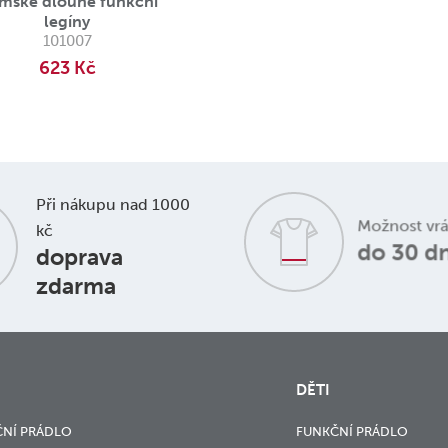
mské dlouhé funkční
legíny
101007
623 Kč
Při nákupu nad 1000
Možnost vr
kč
do 30 d
doprava
zdarma
DĚTI
NÍ PRÁDLO
FUNKČNÍ PRÁDLO