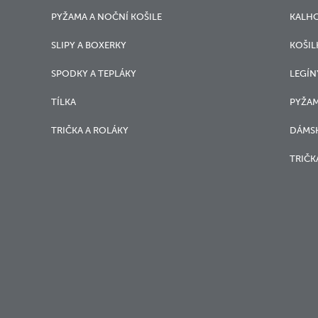
PYŽAMA A NOČNÍ KOŠILE
KALH
SLIPY A BOXERKY
KOŠIL
SPODKY A TEPLÁKY
LEGÍN
TÍLKA
PYŽAM
TRIČKA A ROLÁKY
DÁMSK
TRIČK