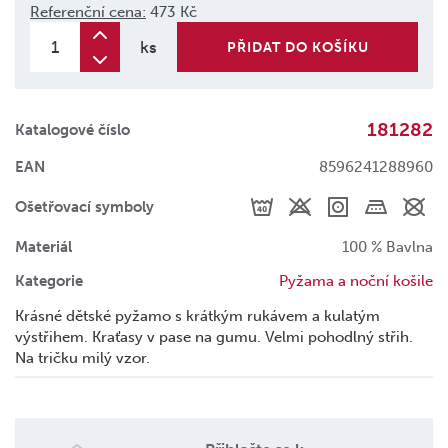
Referenční cena:
473 Kč
ks
PŘIDAT DO KOŠÍKU
181282
Katalogové číslo
EAN
8596241288960
Ošetřovací symboly
Materiál
100 % Bavlna
Kategorie
Pyžama a noční košile
Krásné dětské pyžamo s krátkým rukávem a kulatým
výstřihem. Kraťasy v pase na gumu. Velmi pohodlný střih.
Na tričku milý vzor.