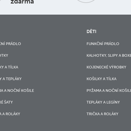
zdarma
DĚTI
NÍ PRÁDLO
FUNKČNÍ PRÁDLO
OTKY
KALHOTKY, SLIPY A BOX
KY A TÍLKA
KOJENECKÉ VÝROBKY
Y A TEPLÁKY
KOŠILKY A TÍLKA
A A NOČNÍ KOŠILE
PYŽAMA A NOČNÍ KOŠIL
É ŠATY
TEPLÁKY A LEGÍNY
A A ROLÁKY
TRIČKA A ROLÁKY