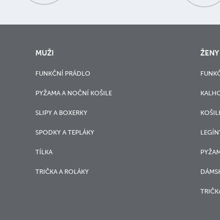
MUŽI
ŽENY
FUNKČNÍ PRÁDLO
FUNKČ
PYŽAMA A NOČNÍ KOŠILE
KALH
SLIPY A BOXERKY
KOŠIL
SPODKY A TEPLÁKY
LEGÍN
TÍLKA
PYŽAM
TRIČKA A ROLÁKY
DÁMSK
TRIČK