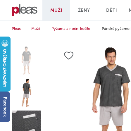
MUŽI
ŽENY
DĚTI
Pleas
—
Muži
—
Pyžama a noční košile
—
Pánské pyžamo 
Facebook