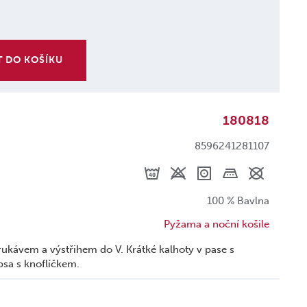
T DO KOŠÍKU
180818
8596241281107
100 % Bavlna
Pyžama a noční košile
ukávem a výstřihem do V. Krátké kalhoty v pase s
sa s knoflíčkem.