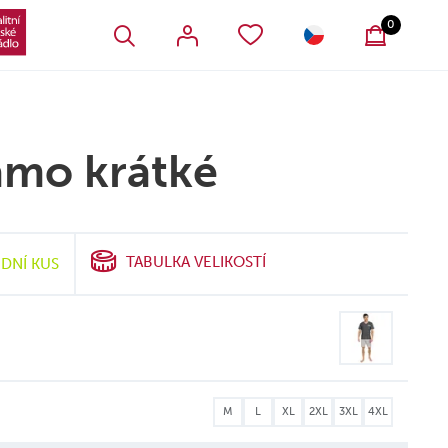
VŠECHNY OBLÍBENÉ PRODUKTY
SLOVENSKO
0
amo krátké
TABULKA VELIKOSTÍ
DNÍ KUS
M
L
XL
2XL
3XL
4XL