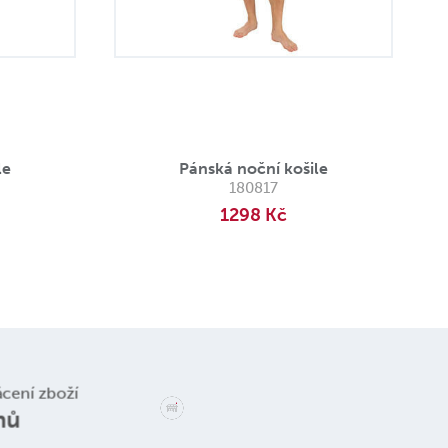
le
Pánská noční košile
180817
1298 Kč
Reklamace a
ácení zboží
vrácení zboží
nů