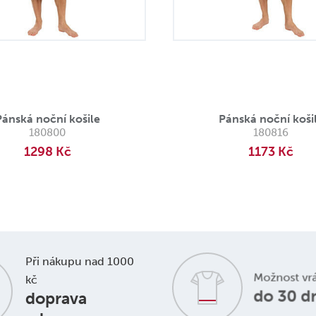
Pánská noční košile
Pánská noční koši
180800
180816
1298 Kč
1173 Kč
Při nákupu nad 1000
Možnost vr
kč
do 30 d
doprava