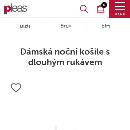
0
MENU
MUŽI
ŽENY
DĚTI
Dámská noční košile s
dlouhým rukávem