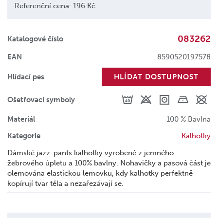
Referenční cena:
196 Kč
083262
Katalogové číslo
EAN
8590520197578
Hlídací pes
HLÍDAT DOSTUPNOST
Ošetřovací symboly
Materiál
100 % Bavlna
Kategorie
Kalhotky
Dámské jazz-pants kalhotky vyrobené z jemného
žebrového úpletu a 100% bavlny. Nohavičky a pasová část je
olemována elastickou lemovku, kdy kalhotky perfektně
kopírují tvar těla a nezařezávají se.