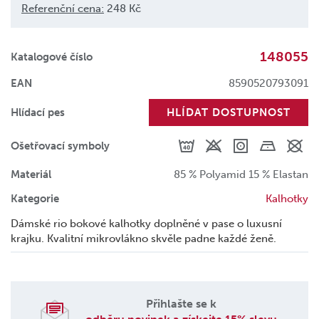
Referenční cena:
248 Kč
148055
Katalogové číslo
EAN
8590520793091
Hlídací pes
HLÍDAT DOSTUPNOST
Ošetřovací symboly
Materiál
85 % Polyamid 15 % Elastan
Kategorie
Kalhotky
Dámské rio bokové kalhotky doplněné v pase o luxusní
krajku. Kvalitní mikrovlákno skvěle padne každé ženě.
Přihlašte se k