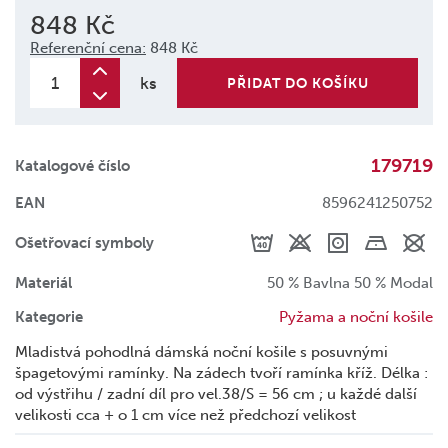
848 Kč
Referenční cena:
848 Kč
ks
PŘIDAT DO KOŠÍKU
179719
Katalogové číslo
EAN
8596241250752
Ošetřovací symboly
Materiál
50 % Bavlna 50 % Modal
Kategorie
Pyžama a noční košile
Mladistvá pohodlná dámská noční košile s posuvnými
špagetovými ramínky. Na zádech tvoří ramínka kříž. Délka :
od výstřihu / zadní díl pro vel.38/S = 56 cm ; u každé další
velikosti cca + o 1 cm více než předchozí velikost