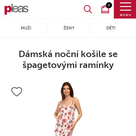
0
MENU
MUŽI
ŽENY
DĚTI
Dámská noční košile se
špagetovými ramínky